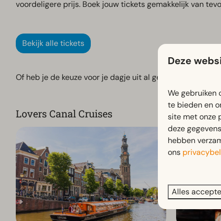
voordeligere prijs. Boek jouw tickets gemakkelijk van tevo
Bekijk alle tickets
Deze websi
Of heb je de keuze voor je dagje uit al gemaakt? Duik dan
We gebruiken c
te bieden en o
Lovers Canal Cruises
Body Wor
site met onze 
deze gegevens 
hebben verzame
ons
privacybel
Alles accept