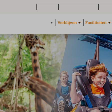
Plattegrond
Vakantiewoning kopen
Over E
Verblijven
Faciliteiten