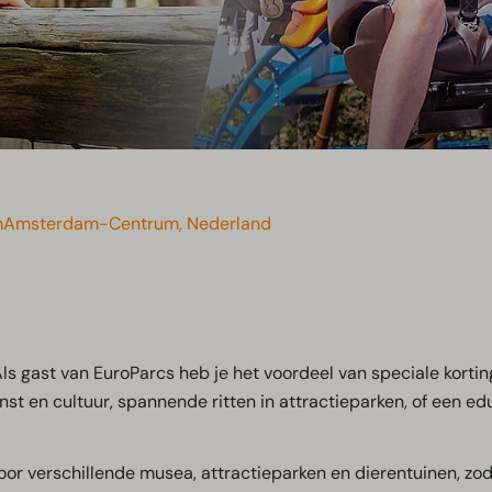
amAmsterdam-Centrum, Nederland
 Als gast van EuroParcs heb je het voordeel van speciale korti
t en cultuur, spannende ritten in attractieparken, of een educ
or verschillende musea, attractieparken en dierentuinen, zod