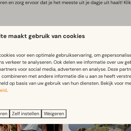
ren en zorg ervoor dat je het meeste uit je dagje uit haalt! Kli
te maakt gebruik van cookies
 meteen in de actie en boek je favoriete uitje hieronder!
ookies voor een optimale gebruikservaring, om gepersonalis
ns verkeer te analyseren. Ook delen we informatie over uw ge
lds
Artis
partners voor social media, adverteren en analyse. Deze part
combineren met andere informatie die u aan ze heeft verstrek
ld op basis van uw gebruik van hun diensten. Bekijk voor me
eid
.
eren
Zelf instellen
Weigeren