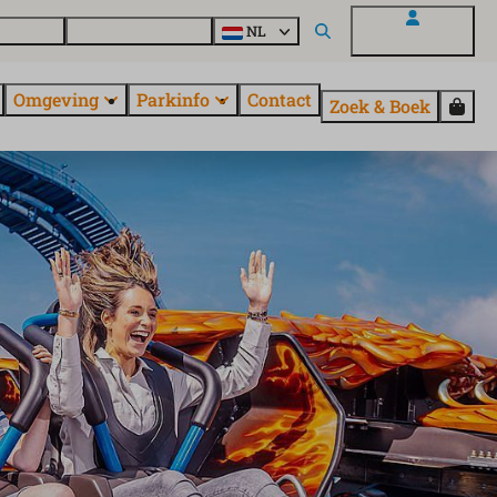
uroParcs
Ontdek alle parken
NL
Mijn EuroParcs
Omgeving
Parkinfo
Contact
Zoek & Boek