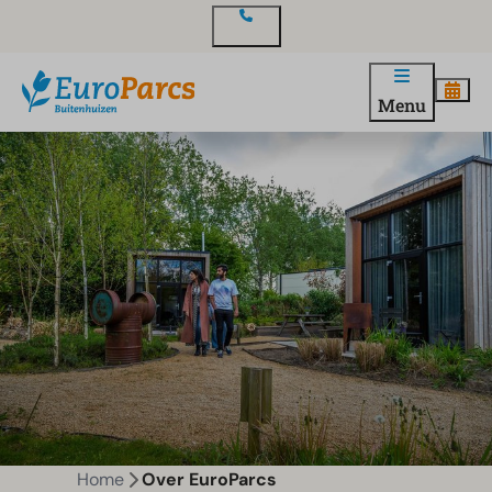
Contact
Menu
Home
Over EuroParcs