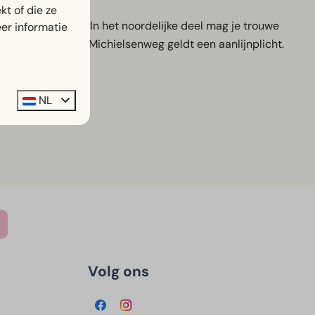
t of die ze
0 hectare groot. In het noordelijke deel mag je trouwe
er informatie
en de Burgemeester Michielsenweg geldt een aanlijnplicht.
deloze wandeling.
NL
Volg ons