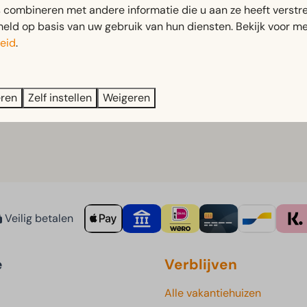
combineren met andere informatie die u aan ze heeft verstrek
 en Amsterdam, vind je een hondenparadijs van maar liefst 10
ld op basis van uw gebruik van hun diensten. Bekijk voor me
eid
.
koelen in het zwemwater. Alleen in het zuidelijke deel en binn
ondom het gebied, waarna je samen kunt genieten van een ein
eren
Zelf instellen
Weigeren
rnwoude
Veilig betalen
e
Verblijven
Alle vakantiehuizen