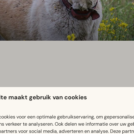
te maakt gebruik van cookies
Buitenhuizen, een prachtig natuurgebied binnen Spaarnwoude 
anrader is de 8 kilometer lange Buitenhuizen-route, waarbij j
ennen en in de plassen zwemmen. Je parkeert gratis aan de Bu
ookies voor een optimale gebruikservaring, om gepersonalis
ns verkeer te analyseren. Ook delen we informatie over uw ge
partners voor social media, adverteren en analyse. Deze part