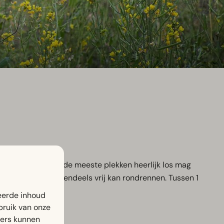
waar je hond op de meeste plekken heerlijk los mag
e viervoeter grotendeels vrij kan rondrennen. Tussen 1
itenhuizerweg.
eerde inhoud
bruik van onze
ners kunnen