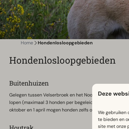
Home
Hondenlosloopgebieden
Hondenlosloopgebieden
Buitenhuizen
Deze websi
Gelegen tussen Velserbroek en het Noordzeekanaal ligt 
lopen (maximaal 3 honden per begeleider). Een absolute a
oktober en 1 april mogen honden zelfs op de stranden r
We gebruiken c
te bieden en o
site met onze 
Houtrak