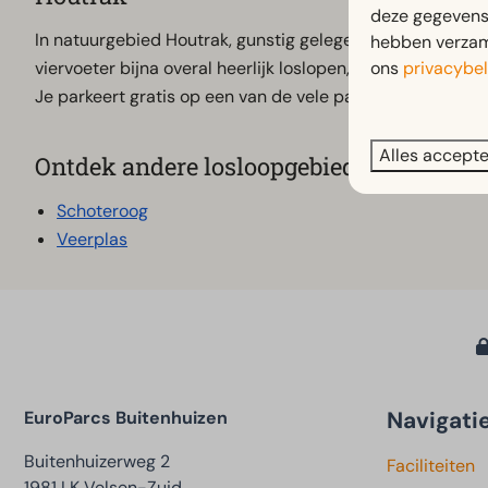
deze gegevens 
In natuurgebied Houtrak, gunstig gelegen tussen Haarlem
hebben verzame
ons
privacybel
viervoeter bijna overal heerlijk loslopen, ravotten en af
Je parkeert gratis op een van de vele parkeerplaatsen r
Alles accept
Ontdek andere losloopgebieden in Spaa
Schoteroog
Veerplas
Navigati
EuroParcs Buitenhuizen
Buitenhuizerweg 2
Faciliteiten
1981 LK Velsen-Zuid