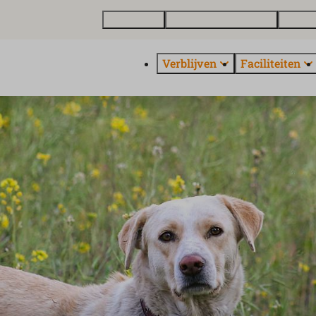
Plattegrond
Vakantiewoning kopen
Over E
Verblijven
Faciliteiten