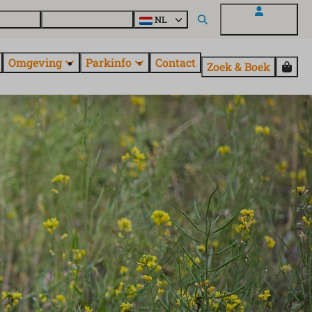
uroParcs
Ontdek alle parken
NL
Mijn EuroParcs
Omgeving
Parkinfo
Contact
Zoek & Boek