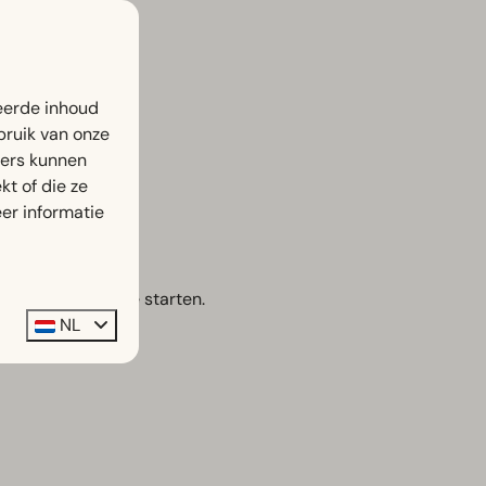
eerde inhoud
bruik van onze
.
ners kunnen
t of die ze
er informatie
 ochtend goed te starten.
NL
eceptie.