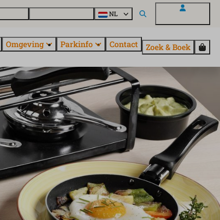
uroParcs
Ontdek alle parken
NL
Mijn EuroParcs
Omgeving
Parkinfo
Contact
Zoek & Boek