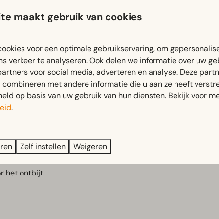
oor je beschikbaar hebben.
te maakt gebruik van cookies
ookies voor een optimale gebruikservaring, om gepersonalis
atie of kampeerplaats bezorgd.
ns verkeer te analyseren. Ook delen we informatie over uw ge
e pakket gewoon op bij de receptie binnen onze openingstijden
partners voor social media, adverteren en analyse. Deze part
combineren met andere informatie die u aan ze heeft verstrek
ect bij jou op het vakantiepark!
ld op basis van uw gebruik van hun diensten. Bekijk voor me
eid
.
ijke ontbijtbox. Vol met verse en smaakvolle producten om de
eren
Zelf instellen
Weigeren
ende ochtend tussen 09.00 en 13.00 uur eenvoudig af bij de r
 het ontbijt!