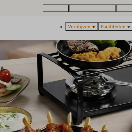
Plattegrond
Vakantiewoning kopen
Over E
Verblijven
Faciliteiten