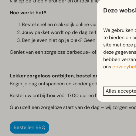
Klik op de knop hieronder en ontdek alle opties die we v
Deze websi
Hoe werkt het?
Bestel snel en makkelijk online via de link hieronder.
We gebruiken c
Jouw pakket wordt op de dag zelf bij je accommod
te bieden en o
Ben je even niet op je plek? Geen probleem! Haal j
site met onze 
deze gegevens 
Geniet van een zorgeloze barbecue- of gourmetavond, dir
hebben verzame
ons
privacybel
Lekker zorgeloos ontbijten, bestel onze ontbijtbox!
Begin je dag ontspannen en zonder gedoe met onze heerl
Alles accept
Bestel uw ontbijtbox vóór 17.00 uur en haal deze de volg
Gun uzelf een zorgeloze start van de dag – wij zorgen voor
Bestellen BBQ